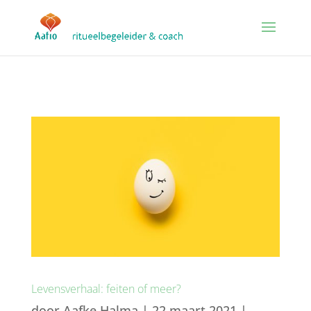
Levensverhaal: feiten of meer?
door
Aafke Halma
|
22 maart 2021
|